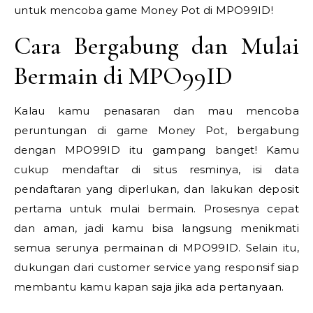
untuk mencoba game Money Pot di MPO99ID!
Cara Bergabung dan Mulai
Bermain di MPO99ID
Kalau kamu penasaran dan mau mencoba
peruntungan di game Money Pot, bergabung
dengan MPO99ID itu gampang banget! Kamu
cukup mendaftar di situs resminya, isi data
pendaftaran yang diperlukan, dan lakukan deposit
pertama untuk mulai bermain. Prosesnya cepat
dan aman, jadi kamu bisa langsung menikmati
semua serunya permainan di MPO99ID. Selain itu,
dukungan dari customer service yang responsif siap
membantu kamu kapan saja jika ada pertanyaan.