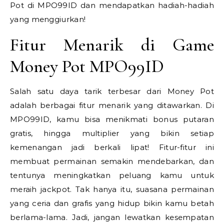
Pot di MPO99ID dan mendapatkan hadiah-hadiah
yang menggiurkan!
Fitur Menarik di Game
Money Pot MPO99ID
Salah satu daya tarik terbesar dari Money Pot
adalah berbagai fitur menarik yang ditawarkan. Di
MPO99ID, kamu bisa menikmati bonus putaran
gratis, hingga multiplier yang bikin setiap
kemenangan jadi berkali lipat! Fitur-fitur ini
membuat permainan semakin mendebarkan, dan
tentunya meningkatkan peluang kamu untuk
meraih jackpot. Tak hanya itu, suasana permainan
yang ceria dan grafis yang hidup bikin kamu betah
berlama-lama. Jadi, jangan lewatkan kesempatan