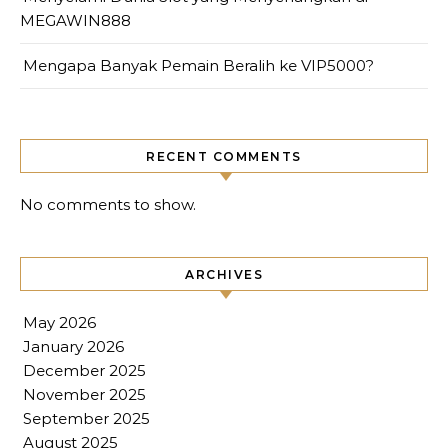
MEGAWIN888
Mengapa Banyak Pemain Beralih ke VIP5000?
RECENT COMMENTS
No comments to show.
ARCHIVES
May 2026
January 2026
December 2025
November 2025
September 2025
August 2025