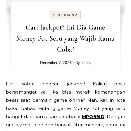
SLOT GACOR
Cari Jackpot? Ini Dia Game
Money Pot Seru yang Wajib Kamu
Coba!
December 7, 2025
- By
admin
Hai, sobat pencari jackpot! Kalian pasti
bersemangat ya, jika bisa meraih kemenangan
besar saat bermain game online? Nah, kali ini kita
bakal bahas tentang game Money Pot yang seru
banget dan harus kamu coba di
MPO99ID
! Dengan
grafis yang kece dan banyak fitur menarik, game ini