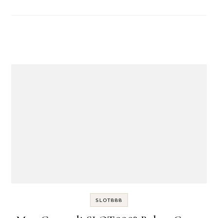
SLOT888