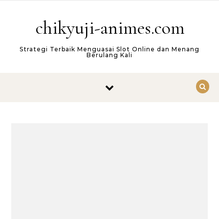
Skip to content
chikyuji-animes.com
Strategi Terbaik Menguasai Slot Online dan Menang
Berulang Kali