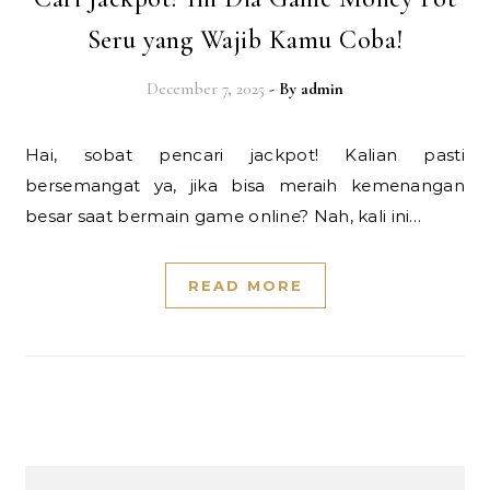
Seru yang Wajib Kamu Coba!
December 7, 2025
- By
admin
Hai, sobat pencari jackpot! Kalian pasti
bersemangat ya, jika bisa meraih kemenangan
besar saat bermain game online? Nah, kali ini…
READ MORE