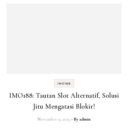
IMO188
IMO188: Tautan Slot Alternatif, Solusi
Jitu Mengatasi Blokir!
November 9, 2025
- By
admin