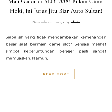
Mau Gacor di SLOT888? Bukan Cuma
Hoki, Ini Jurus Jitu Biar Auto Sultan!
November 10, 2025
- By
admin
Siapa sih yang tidak mendambakan kemenangan
besar saat bermain game slot? Sensasi melihat
simbol keberuntungan berjejer pasti sangat
memuaskan. Namun,…
READ MORE