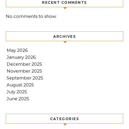
RECENT COMMENTS
No comments to show.
ARCHIVES
May 2026
January 2026
December 2025
November 2025
September 2025
August 2025
July 2025
June 2025
CATEGORIES