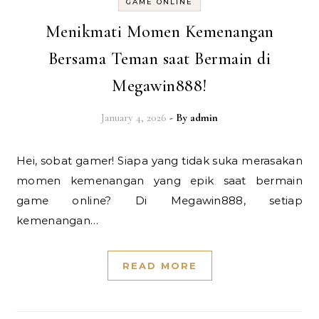
GAME ONLINE
Menikmati Momen Kemenangan
Bersama Teman saat Bermain di
Megawin888!
January 4, 2026
- By
admin
Hei, sobat gamer! Siapa yang tidak suka merasakan
momen kemenangan yang epik saat bermain
game online? Di Megawin888, setiap
kemenangan…
READ MORE