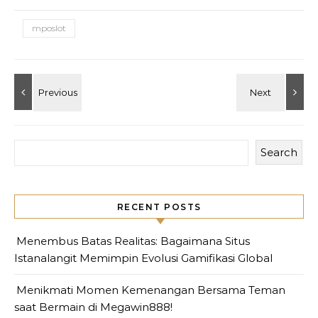
mposlot
Search
RECENT POSTS
Menembus Batas Realitas: Bagaimana Situs
Istanalangit Memimpin Evolusi Gamifikasi Global
Menikmati Momen Kemenangan Bersama Teman
saat Bermain di Megawin888!