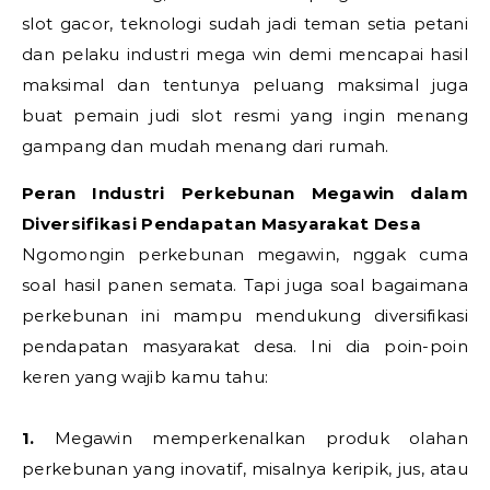
slot gacor, teknologi sudah jadi teman setia petani
dan pelaku industri mega win demi mencapai hasil
maksimal dan tentunya peluang maksimal juga
buat pemain judi slot resmi yang ingin menang
gampang dan mudah menang dari rumah.
Peran Industri Perkebunan Megawin dalam
Diversifikasi Pendapatan Masyarakat Desa
Ngomongin perkebunan megawin, nggak cuma
soal hasil panen semata. Tapi juga soal bagaimana
perkebunan ini mampu mendukung diversifikasi
pendapatan masyarakat desa. Ini dia poin-poin
keren yang wajib kamu tahu:
1.
Megawin memperkenalkan produk olahan
perkebunan yang inovatif, misalnya keripik, jus, atau