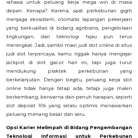
rahasia untuk peluang kerja mega win di masa
depan. Kenapa? Karena, saat perkebunan gigih
menjaga ekosistem, otomatis lapangan pekerjaan
yang berkualitas di bidang agribisnis, pengelolaan
lingkungan, dan teknologi hijau pun terus
meningkat. Jadi, sambil main judi slot online di situs
judi slot terpercaya, kamu nggak hanya mengejar
jackpot di slot gacor hari ini, tapi juga turut
mendukung praktek perkebunan yang
berkelanjutan. Dengan begitu, peluang kerja slot
online tidak hanya tetap ada, tetapi juga makin
berkembang, berwarna dan penuh harapan, seperti
slot deposit 10k yang selalu optimis menawarkan
peluang menang besar dan seru.
Opsi Karier Melimpah di Bidang Pengembangan
Teknologi Informasi untuk Perkebunan