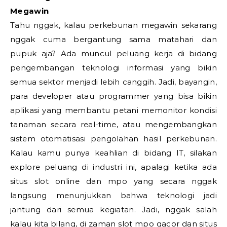
Megawin
Tahu nggak, kalau perkebunan megawin sekarang
nggak cuma bergantung sama matahari dan
pupuk aja? Ada muncul peluang kerja di bidang
pengembangan teknologi informasi yang bikin
semua sektor menjadi lebih canggih. Jadi, bayangin,
para developer atau programmer yang bisa bikin
aplikasi yang membantu petani memonitor kondisi
tanaman secara real-time, atau mengembangkan
sistem otomatisasi pengolahan hasil perkebunan.
Kalau kamu punya keahlian di bidang IT, silakan
explore peluang di industri ini, apalagi ketika ada
situs slot online dan mpo yang secara nggak
langsung menunjukkan bahwa teknologi jadi
jantung dari semua kegiatan. Jadi, nggak salah
kalau kita bilang, di zaman slot mpo gacor dan situs