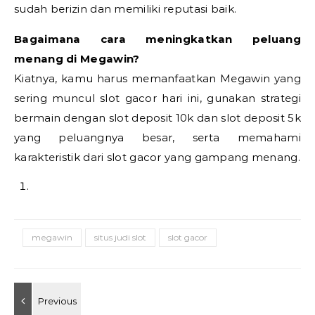
sudah berizin dan memiliki reputasi baik.
Bagaimana cara meningkatkan peluang
menang di Megawin?
Kiatnya, kamu harus memanfaatkan Megawin yang
sering muncul slot gacor hari ini, gunakan strategi
bermain dengan slot deposit 10k dan slot deposit 5k
yang peluangnya besar, serta memahami
karakteristik dari slot gacor yang gampang menang.
megawin
situs judi slot
slot gacor